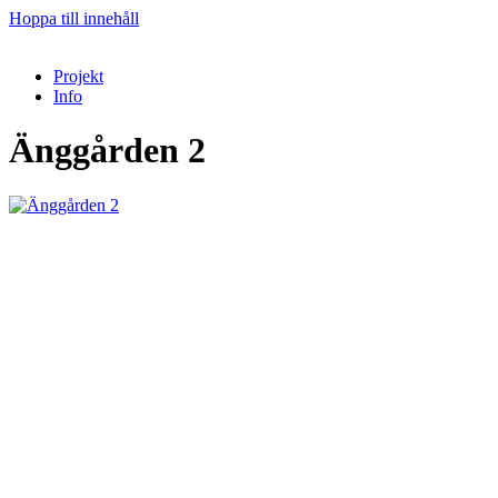
Hoppa till innehåll
Projekt
Info
Änggården 2